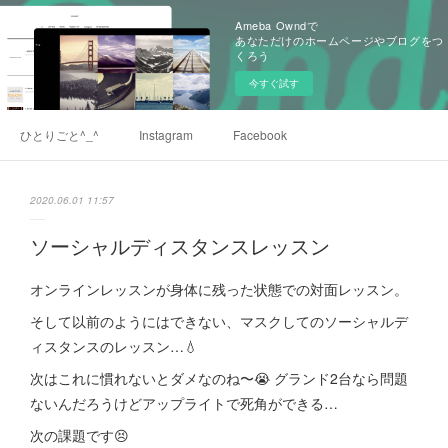
Ameba Owndで
あなただけのホームページやブログをつ
くろう
今すぐ試す
ひとりごと^_^
Instagram
Facebook
2020.06.01 11:57
ソーシャルディスタンスレッスン
オンラインレッスンが身体に残った状態での対面レッスン。
そして以前のようにはできない、マスクしてのソーシャルデ
ィスタンスのレッスン…💧
次はこれに慣れないとダメなのね〜😭 グランド2台なら問題
ないんだろうけどアップライトで死角ができる…
次の課題です😣