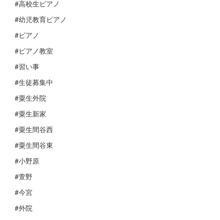
#高校生ピアノ
#幼児教育ピアノ
#ピアノ
#ピアノ教室
#習い事
#生徒募集中
#粟生外院
#粟生新家
#粟生間谷西
#粟生間谷東
#小野原
#萱野
#今宮
#外院