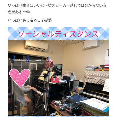
やっぱり生音はいいね〜💞スピーカー越しでは分からない音
色がある〜🤩
いっぱい突っ込める🤣🤣🤣