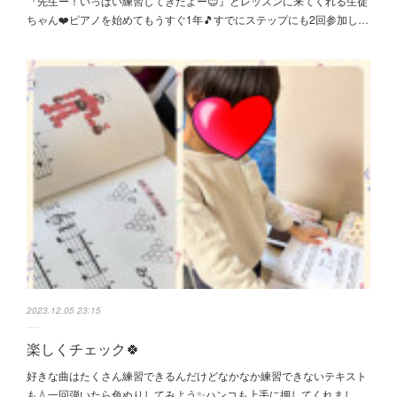
『先生ー！いっぱい練習してきたよー😊』とレッスンに来てくれる生徒
ちゃん❤️ピアノを始めてもうすぐ1年🎵すでにステップにも2回参加し…
2023.12.05 23:15
楽しくチェック🍀
好きな曲はたくさん練習できるんだけどなかなか練習できないテキスト
も💧一回弾いたら色ぬりしてみよう✨ハンコも上手に押してくれまし…