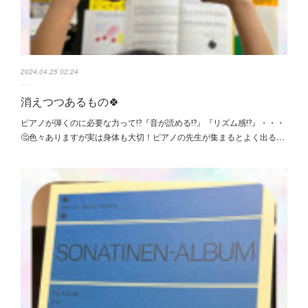
2024.04.25 02:24
消えつつあるもの🍀
ピアノが弾くのに必要な力って⁉️『音が読める⁉︎』『リズム感⁉︎』・・・
🤔色々ありますが実は身体も大切！ピアノの先生が集まるとよく出る…