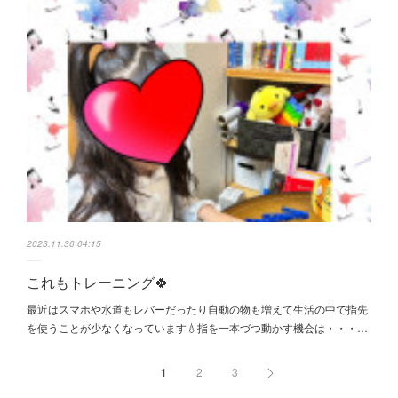
2023.11.30 04:15
これもトレーニング🍀
最近はスマホや水道もレバーだったり自動の物も増えて生活の中で指先
を使うことが少なくなっています💧指を一本づつ動かす機会は・・・…
1
2
3