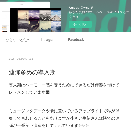
Ameba Owndで
あなただけのホームページやブログをつ
くろう
今すぐ試す
ひとりごと^_^
Instagram
Facebook
2021.04.09 01:12
連弾多めの導入期
導入期はハーモニー感を養うためにできるだけ伴奏を付けて
レッスンしています🎹
ミュージックデータや隣に置いているアップライトで私が伴
奏して合わせることもありますが小さい生徒さんは隣での連
弾が一番良い演奏をしてくれています✨✨✨