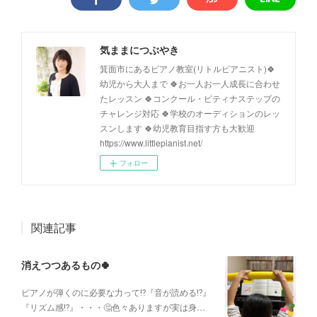
気ままにつぶやき
箕面市にあるピアノ教室(リトルピアニスト)🍀
幼児から大人まで 🍀お一人お一人成長に合わせ
たレッスン 🍀コンクール・ピティナステップの
チャレンジ対応 🍀学校のオーディションのレッ
スンします 🍀幼児教育目指す方も大歓迎
https://www.littlepianist.net/
フォロー
関連記事
消えつつあるもの🍀
ピアノが弾くのに必要な力って⁉️『音が読める⁉︎』
『リズム感⁉︎』・・・🤔色々ありますが実は身…