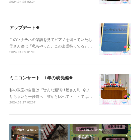
2024.04.25 02:24
アップデート🍀
このソナチネの楽譜を見てピアノを習っていたお
母さん達は『私もやった、この楽譜持ってる』…
2024.04.09 01:00
ミニコンサート 1年の成長編🍀
私の教室の自慢は『皆んな頑張り屋さん‼️』今よ
りちょいと一歩前へ！誰かと比べて・・・では…
2024.03.27 02:07
2021.04.09 23:36
2021.04.08 01:03
出会い
引き続き…