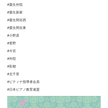
#粟生外院
#粟生新家
#粟生間谷西
#粟生間谷東
#小野原
#萱野
#今宮
#外院
#彩都
#北千里
#ピティナ指導者会員
#日本ピアノ教育連盟