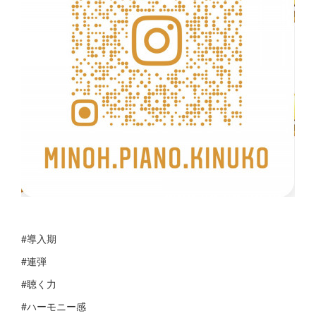
#導入期
#連弾
#聴く力
#ハーモニー感