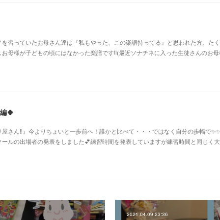
ノを習っていたお母さん達は『私もやった、この楽譜持ってる』と思われた方、たく
お母様が子どもの頃にはなかった楽譜です‼️(最近ソナチネに入った生徒さんのお母
編🍀
屋さん‼️』今よりちょいと一歩前へ！誰かと比べて・・・ではなく自分の歩幅で✨
クールの出場者の発表をしました💕練習時間を発表していますが練習時間と同じく
2021.04.09 23:36