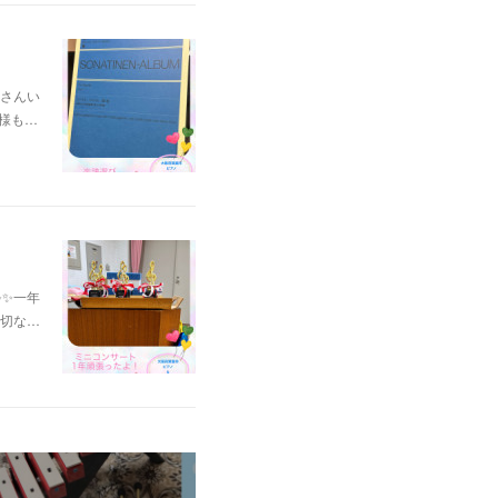
さんい
様も…
✨✨一年
大切な…