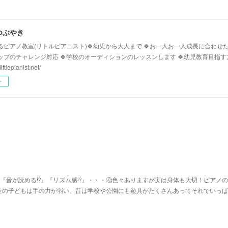
つぶやき
るピアノ教室(リトルピアニスト)🍀幼児から大人まで 🍀お一人お一人成長に合わせた
ップのチャレンジ対応 🍀学校のオーディションのレッスンします 🍀幼児教育目指
ittlepianist.net/
ー
『音が読める⁉︎』『リズム感⁉︎』・・・🤔色々ありますが実は身体も大切！ピアノ
近の子どもは手の力が弱い、昔は学校や公園にも遊具がたくさんあってそれでいっぱ