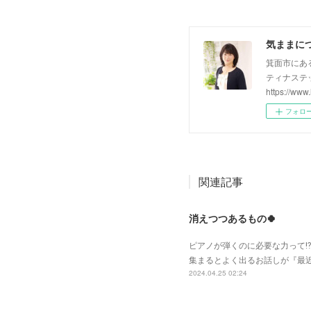
気ままに
箕面市にあ
ティナステ
https://www.l
フォロ
関連記事
消えつつあるもの🍀
ピアノが弾くのに必要な力って⁉️
集まるとよく出るお話しが『最
2024.04.25 02:24