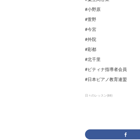
#小野原
#萱野
#今宮
#外院
#彩都
#北千里
#ピティナ指導者会員
#日本ピアノ教育連盟
日々のレッスン
(
88
)