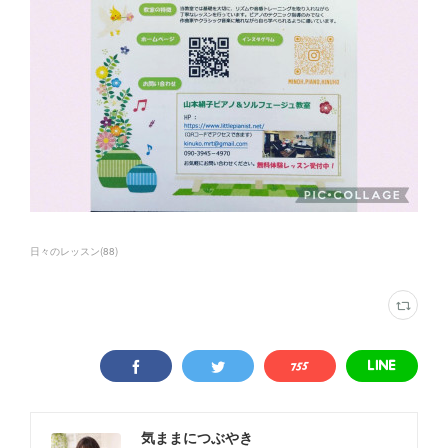
日々のレッスン
(
88
)
気ままにつぶやき