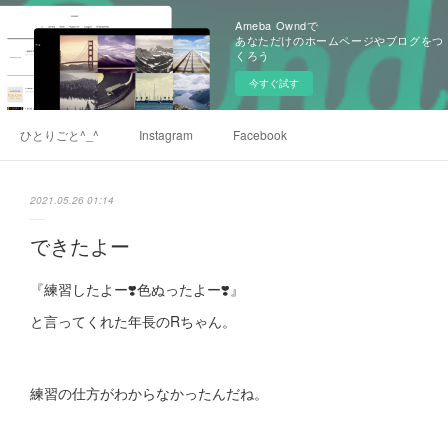
Ameba Owndで
あなただけのホームページやブログをつ
くろう
今すぐ試す
ひとりごと^_^
Instagram
Facebook
2021.05.26 01:14
できたよー
『練習したよー❣️色ぬったよー❣️』
と言ってくれた年長のRちゃん。
練習の仕方がわからなかったんだね。