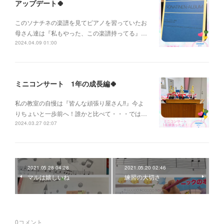
アップデート🍀
このソナチネの楽譜を見てピアノを習っていたお
母さん達は『私もやった、この楽譜持ってる』…
2024.04.09 01:00
ミニコンサート 1年の成長編🍀
私の教室の自慢は『皆んな頑張り屋さん‼️』今よ
りちょいと一歩前へ！誰かと比べて・・・では…
2024.03.27 02:07
2021.05.28 04:28
2021.05.20 02:46
マルは嬉しいね
練習の大切さ
0
コメント