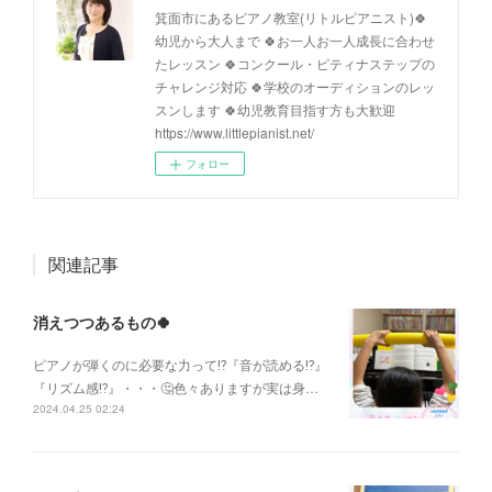
箕面市にあるピアノ教室(リトルピアニスト)🍀
幼児から大人まで 🍀お一人お一人成長に合わせ
たレッスン 🍀コンクール・ピティナステップの
チャレンジ対応 🍀学校のオーディションのレッ
スンします 🍀幼児教育目指す方も大歓迎
https://www.littlepianist.net/
フォロー
関連記事
消えつつあるもの🍀
ピアノが弾くのに必要な力って⁉️『音が読める⁉︎』
『リズム感⁉︎』・・・🤔色々ありますが実は身…
2024.04.25 02:24