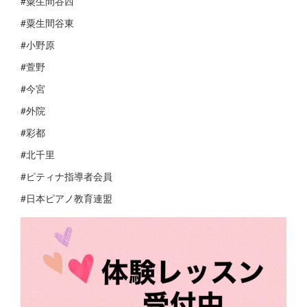
#粟生間谷西
#粟生間谷東
#小野原
#萱野
#今宮
#外院
#彩都
#北千里
#ピティナ指導者会員
#日本ピアノ教育連盟