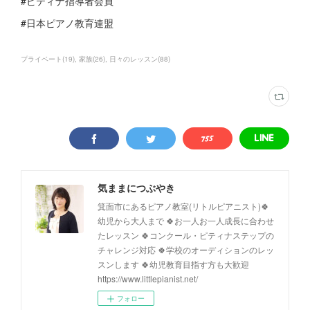
#ピティナ指導者会員
#日本ピアノ教育連盟
プライベート
(
19
)
家族
(
26
)
日々のレッスン
(
88
)
気ままにつぶやき
箕面市にあるピアノ教室(リトルピアニスト)🍀
幼児から大人まで 🍀お一人お一人成長に合わせ
たレッスン 🍀コンクール・ピティナステップの
チャレンジ対応 🍀学校のオーディションのレッ
スンします 🍀幼児教育目指す方も大歓迎
https://www.littlepianist.net/
フォロー